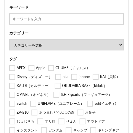
キーワード
カテゴリー
タグ
APEX
Apple
CHUMS（チャムス）
Disney（ディズニー）
eda
iphone
KAI（貝印）
KALDI（カルディー）
OKUDAIRA BASE（kiduki）
OPINEL（オピネル）
S.H.Figuarts（フィギュアーツ）
Switch
UNIFLAME（ユニフレーム）
yeti(イエティ)
ZV-E10
あつまれどうぶつの森
お菓子
じょじきち
すり鉢
りょん
アウトドア
インスタント
ガンダム
キャンプ
キャンプギア