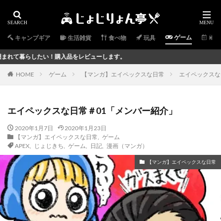
ゲーム
日常
キャンプギア
生活雑貨
食べ物
玩具
い！購入品をレビューします。
HOME
ゲーム
【マンガ】エイペックスな日常
エイペックスな
エイペックスな日常＃01「メンバー紹介」
2020年1月7日
2020年1月23日
【マンガ】エイペックスな日常
,
ゲーム
APEX
,
じょじきち
,
ゲーム
,
日記
,
漫画（マンガ）
【マンガ】エイペックスな日常