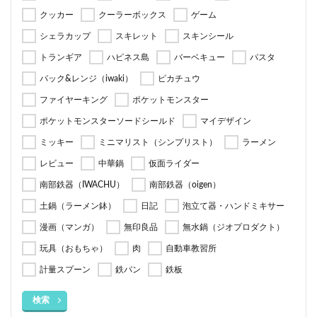
クッカー
クーラーボックス
ゲーム
シェラカップ
スキレット
スキンシール
トランギア
ハピネス島
バーベキュー
パスタ
パック&レンジ（iwaki）
ピカチュウ
ファイヤーキング
ポケットモンスター
ポケットモンスターソードシールド
マイデザイン
ミッキー
ミニマリスト（シンプリスト）
ラーメン
レビュー
中華鍋
仮面ライダー
南部鉄器（IWACHU）
南部鉄器（oigen）
土鍋（ラーメン鉢）
日記
泡立て器・ハンドミキサー
漫画（マンガ）
無印良品
無水鍋（ジオプロダクト）
玩具（おもちゃ）
肉
自動車教習所
計量スプーン
鉄パン
鉄板
検索