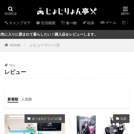
ゲーム
日常
キャンプギア
生活雑貨
食べ物
玩具
りに囲まれて暮らしたい！購入品をレビューします。
HOME
レビュー (ページ2)
TAG
レビュー
新着順
人気順
あつまれどうぶつの森
玩具