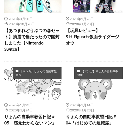
2020年3月20日
2020年1月28日
2020年10月20日
2020年1月28日
【あつまれどうぶつの森セッ
【玩具レビュー】
ト】抽選で当たったので開封
S.H.Figuarts仮面ライダージ
しました【Nintendo
オウ
Switch】
【マンガ】りょんの自動車教
【マンガ】りょんの自動車教
習所
習所
2020年1月23日
2020年1月14日
2020年1月24日
2020年1月23日
りょんの自動車教習日記＃
りょんの自動車教習日記＃
05「感覚わからないマン」
04「はじめての運転席」