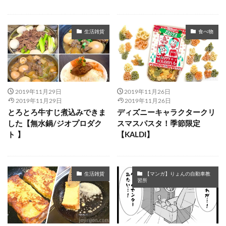
生活雑貨
食べ物
2019年11月29日
2019年11月26日
2019年11月29日
2019年11月26日
とろとろ牛すじ煮込みできま
ディズニーキャラクタークリ
した【無水鍋/ジオプロダク
スマスパスタ！季節限定
ト 】
【KALDI】
生活雑貨
【マンガ】りょんの自動車教
習所