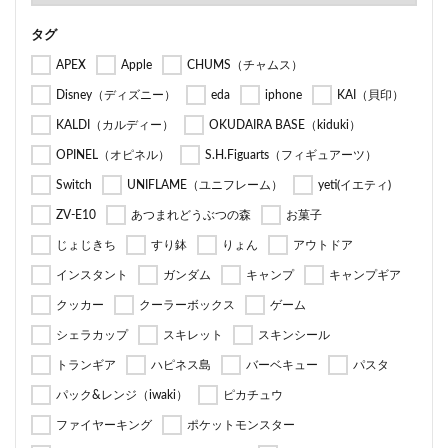
タグ
APEX
Apple
CHUMS（チャムス）
Disney（ディズニー）
eda
iphone
KAI（貝印）
KALDI（カルディー）
OKUDAIRA BASE（kiduki）
OPINEL（オピネル）
S.H.Figuarts（フィギュアーツ）
Switch
UNIFLAME（ユニフレーム）
yeti(イエティ)
ZV-E10
あつまれどうぶつの森
お菓子
じょじきち
すり鉢
りょん
アウトドア
インスタント
ガンダム
キャンプ
キャンプギア
クッカー
クーラーボックス
ゲーム
シェラカップ
スキレット
スキンシール
トランギア
ハピネス島
バーベキュー
パスタ
パック&レンジ（iwaki）
ピカチュウ
ファイヤーキング
ポケットモンスター